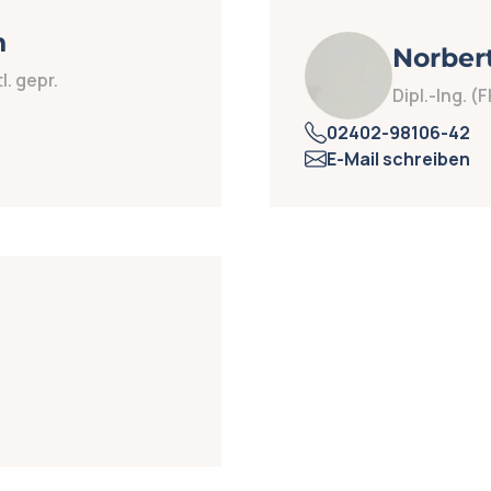
n
Norbert
l. gepr.
Dipl.-Ing. 
02402-98106-42
E-Mail schreiben