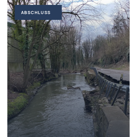
PLANUNG
AUSFÜHRUNG
ABSCHLUSS