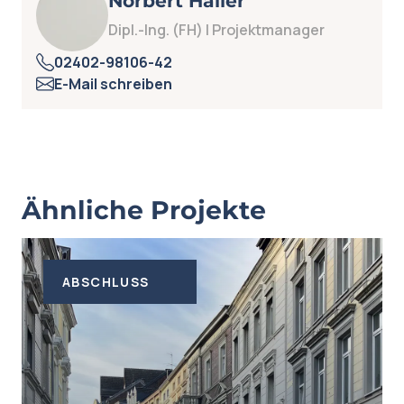
Norbert Haller
Dipl.-Ing. (FH) | Projektmanager
02402-98106-42
E-Mail schreiben
Ähnliche Projekte
VORBEREITUNG
PLANUNG
AUSFÜHRUNG
ABSCHLUSS