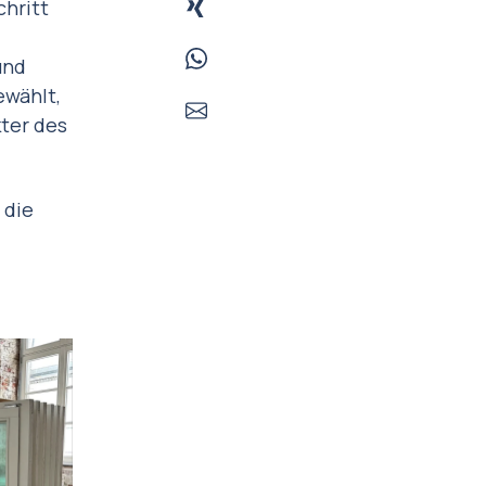
hritt
und
ewählt,
ter des
 die