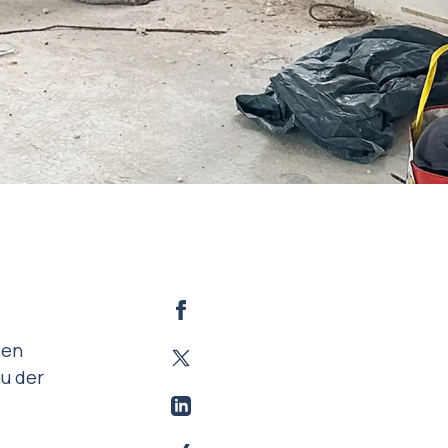
sen
u der